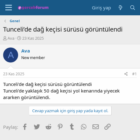
Giriş yap
Genel
Tunceli’de dağ keçisi sürüsü görüntülendi
K
B
Ava
23 Kas 2025
o
a
n
ş
Ava
A
b
l
New member
u
a
y
n
u
g
23 Kas 2025
#1
b
ı
a
ç
Tunceli’de dağ keçisi sürüsü görüntülendi
ş
t
Tunceli’de yaklaşık 50 dağ keçisi yol kenarında yiyecek
l
a
ararken görüntülendi.
a
r
t
i
Cevap yazmak için giriş yap yada kayıt ol.
a
h
n
i
Facebook
Twitter
Reddit
Pinterest
Tumblr
WhatsApp
E-posta
Link
Paylaş: