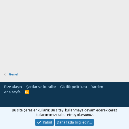
Genel
Bize ulaşın
Şartlar ve kurallar
Gizlilik politikası
Yardım
Ana sayfa
R
S
S
Bu site çerezler kullanır. Bu siteyi kullanmaya devam ederek çerez
kullanımımızı kabul etmiş olursunuz.
Kabul
Daha fazla bilgi edin…