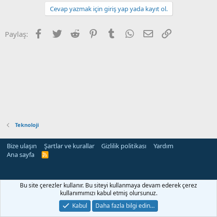
Cevap yazmak için giriş yap yada kayıt ol.
Facebook
Twitter
Reddit
Pinterest
Tumblr
WhatsApp
E-posta
Link
Paylaş:
Teknoloji
Bize ulaşın
Şartlar ve kurallar
Gizlilik politikası
Yardım
Ana sayfa
R
S
S
Bu site çerezler kullanır. Bu siteyi kullanmaya devam ederek çerez
kullanımımızı kabul etmiş olursunuz.
Kabul
Daha fazla bilgi edin…