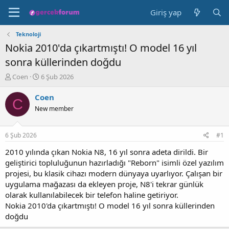
Giriş yap
Teknoloji
Nokia 2010'da çıkartmıştı! O model 16 yıl
sonra küllerinden doğdu
K
B
Coen
6 Şub 2026
o
a
n
ş
Coen
C
b
l
New member
u
a
y
n
u
g
6 Şub 2026
#1
b
ı
a
ç
2010 yılında çıkan Nokia N8, 16 yıl sonra adeta dirildi. Bir
ş
t
geliştirici topluluğunun hazırladığı "Reborn" isimli özel yazılım
l
a
projesi, bu klasik cihazı modern dünyaya uyarlıyor. Çalışan bir
a
r
uygulama mağazası da ekleyen proje, N8'i tekrar günlük
t
i
olarak kullanılabilecek bir telefon haline getiriyor.
a
h
Nokia 2010'da çıkartmıştı! O model 16 yıl sonra küllerinden
n
i
doğdu