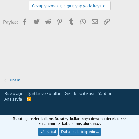
Cevap yazmak için giriş yap yada kayıt ol.
Facebook
Twitter
Reddit
Pinterest
Tumblr
WhatsApp
E-posta
Link
Paylaş:
Finans
Bize ulaşın
Şartlar ve kurallar
Gizlilik politikası
Yardım
Ana sayfa
R
S
S
rehber siteleri
Bu site çerezler kullanır. Bu siteyi kullanmaya devam ederek çerez
kullanımımızı kabul etmiş olursunuz.
Kabul
Daha fazla bilgi edin…