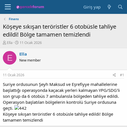
Giriş yap
Finans
Köşeye sıkışan teröristler 6 otobüsle tahliye
edildi! Bölge tamamen temizlendi
K
B
Ella
11 Ocak 2026
o
a
n
ş
Ella
E
b
l
New member
u
a
y
n
u
g
11 Ocak 2026
#1
b
ı
a
ç
Suriye ordusunun Şeyh Maksud ve Eşrefiyye mahallelerine
ş
t
başlattığı operasyonda kaçacak yerleri kalmayan YPG/SDG'li
l
a
son grup da 6 otobüs 7 ambulansla bölgeden tahliye edildi.
a
r
Operasyon başlatılan bölgelerin kontrolü Suriye ordusuna
t
i
geçti.
a
h
Köşeye sıkışan teröristler 6 otobüsle tahliye edildi! Bölge
n
i
tamamen temizlendi