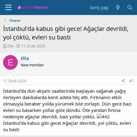
Giriş yap
Finans
İstanbul'da kabus gibi gece! Ağaçlar devrildi,
yol çöktü, evleri su bastı
K
B
Ella
11 Ocak 2026
o
a
n
ş
Ella
E
b
l
New member
u
a
y
n
u
g
11 Ocak 2026
#1
b
ı
a
ç
İstanbul'da dün akşam saatlerinde başlayan sağanak yağış
ş
t
ilerleyen dakikalarda kenti adeta felç etti. Fırtınanın etkili
l
a
olmasıyla beraber yolda yürümek bile zorlaştı. Dün gece bazı
a
r
evleri su basarken yollar göle döndü. Öte yandan fırtına
t
i
nedeniyle ağaçlar devrildi, bazı yollar çöktü.
a
h
İstanbul'da kabus gibi gece! Ağaçlar devrildi, yol çöktü, evleri
n
i
su bastı