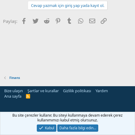
Cevap yazmak için giriş yap yada kayıt ol.
Facebook
Twitter
Reddit
Pinterest
Tumblr
WhatsApp
E-posta
Link
Paylaş:
Finans
Bize ulaşın
Şartlar ve kurallar
Gizlilik politikası
Yardım
Ana sayfa
R
S
S
Bu site çerezler kullanır. Bu siteyi kullanmaya devam ederek çerez
kullanımımızı kabul etmiş olursunuz.
Kabul
Daha fazla bilgi edin…