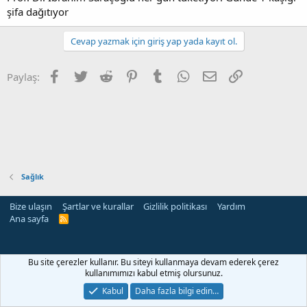
şifa dağıtıyor
Cevap yazmak için giriş yap yada kayıt ol.
Facebook
Twitter
Reddit
Pinterest
Tumblr
WhatsApp
E-posta
Link
Paylaş:
Sağlık
Bize ulaşın
Şartlar ve kurallar
Gizlilik politikası
Yardım
Ana sayfa
R
S
S
Bu site çerezler kullanır. Bu siteyi kullanmaya devam ederek çerez
kullanımımızı kabul etmiş olursunuz.
Kabul
Daha fazla bilgi edin…