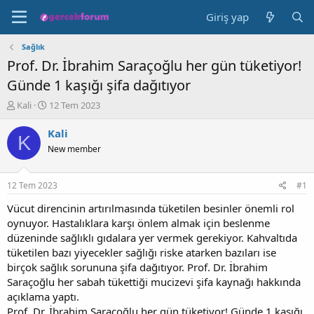
Giriş yap
Sağlık
Prof. Dr. İbrahim Saraçoğlu her gün tüketiyor!
Günde 1 kaşığı şifa dağıtıyor
K
B
Kali
12 Tem 2023
o
a
n
ş
Kali
K
b
l
New member
u
a
y
n
u
g
12 Tem 2023
#1
b
ı
a
ç
Vücut direncinin artırılmasında tüketilen besinler önemli rol
ş
t
oynuyor. Hastalıklara karşı önlem almak için beslenme
l
a
düzeninde sağlıklı gıdalara yer vermek gerekiyor. Kahvaltıda
a
r
tüketilen bazı yiyecekler sağlığı riske atarken bazıları ise
t
i
birçok sağlık sorununa şifa dağıtıyor. Prof. Dr. İbrahim
a
h
Saraçoğlu her sabah tükettiği mucizevi şifa kaynağı hakkında
n
i
açıklama yaptı.
Prof. Dr. İbrahim Saraçoğlu her gün tüketiyor! Günde 1 kaşığı