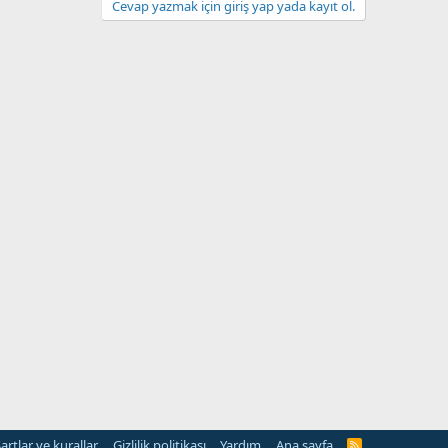
Cevap yazmak için giriş yap yada kayıt ol.
artlar ve kurallar
Gizlilik politikası
Yardım
Ana sayfa
R