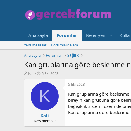
Ana sayfa
Forumlar
Neler yeni
Kullan
Yeni mesajlar
Forumlarda ara
Ana sayfa
Forumlar
Sağlık
Kan gruplarına göre beslenme na
K
B
Kali
5 Eki 2023
o
a
n
ş
5 Eki 2023
b
l
K
Kan gruplarına göre beslenme Dr
u
a
y
n
bireyin kan grubuna göre belirl
u
g
bağışıklık sistemi üzerinde öneml
b
ı
Kan gruplarına göre beslenme n
Kali
a
ç
ş
t
New member
l
a