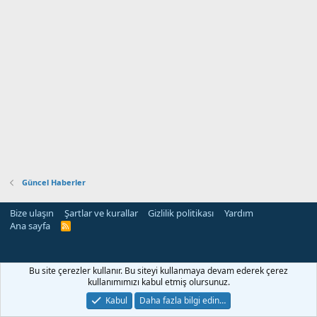
Güncel Haberler
Bize ulaşın
Şartlar ve kurallar
Gizlilik politikası
Yardım
Ana sayfa
R
S
S
Bu site çerezler kullanır. Bu siteyi kullanmaya devam ederek çerez
kullanımımızı kabul etmiş olursunuz.
Kabul
Daha fazla bilgi edin…