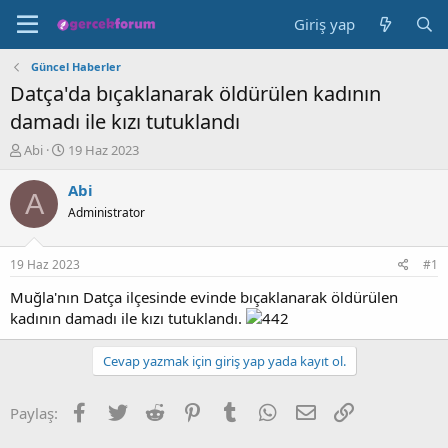
Giriş yap
Güncel Haberler
Datça'da bıçaklanarak öldürülen kadının
damadı ile kızı tutuklandı
K
B
Abi
19 Haz 2023
o
a
n
ş
Abi
A
b
l
Administrator
u
a
y
n
u
g
19 Haz 2023
#1
b
ı
a
ç
Muğla'nın Datça ilçesinde evinde bıçaklanarak öldürülen
ş
t
kadının damadı ile kızı tutuklandı.
l
a
a
r
Cevap yazmak için giriş yap yada kayıt ol.
t
i
a
h
n
i
Facebook
Twitter
Reddit
Pinterest
Tumblr
WhatsApp
E-posta
Link
Paylaş: