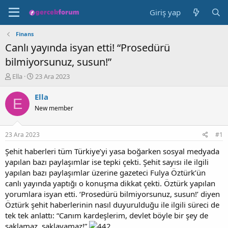
Giriş yap
Finans
Canlı yayında isyan etti! “Prosedürü
bilmiyorsunuz, susun!”
K
B
Ella
23 Ara 2023
o
a
n
ş
Ella
E
b
l
New member
u
a
y
n
u
g
23 Ara 2023
#1
b
ı
a
ç
Şehit haberleri tüm Türkiye’yi yasa boğarken sosyal medyada
ş
t
yapılan bazı paylaşımlar ise tepki çekti. Şehit sayısı ile ilgili
l
a
yapılan bazı paylaşımlar üzerine gazeteci Fulya Öztürk’ün
a
r
canlı yayında yaptığı o konuşma dikkat çekti. Öztürk yapılan
t
i
yorumlara isyan etti. ‘Prosedürü bilmiyorsunuz, susun!’ diyen
a
h
Öztürk şehit haberlerinin nasıl duyurulduğu ile ilgili süreci de
n
i
tek tek anlattı: “Canım kardeşlerim, devlet böyle bir şey de
saklamaz, saklayamaz!”