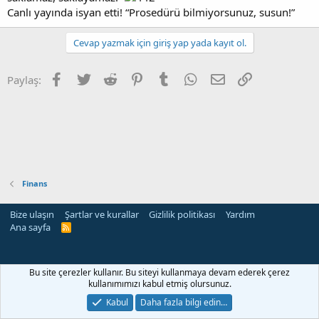
Canlı yayında isyan etti! “Prosedürü bilmiyorsunuz, susun!”
Cevap yazmak için giriş yap yada kayıt ol.
Facebook
Twitter
Reddit
Pinterest
Tumblr
WhatsApp
E-posta
Link
Paylaş:
Finans
Bize ulaşın
Şartlar ve kurallar
Gizlilik politikası
Yardım
Ana sayfa
R
S
S
Bu site çerezler kullanır. Bu siteyi kullanmaya devam ederek çerez
kullanımımızı kabul etmiş olursunuz.
Kabul
Daha fazla bilgi edin…